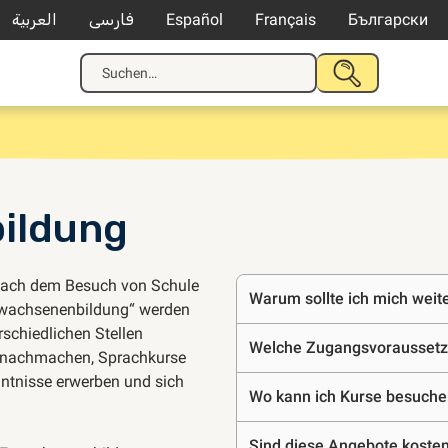
العربية
فارسی
Español
Français
Български
Suche
SUCHE
nach:
STARTEN
ildung
Häufige
h nach dem Besuch von Schule
Warum sollte ich mich weit
Erwachsenenbildung“ werden
schiedlichen Stellen
Fragen
Welche Zugangsvoraussetz
 nachmachen, Sprachkurse
ntnisse erwerben und sich
Wo kann ich Kurse besuch
Sind diese Angebote koste