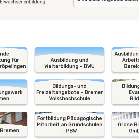
h Erwachsenenbildung.
ende
Ausbildu
tung für
Ausbildung und
Arbeit
röpelingen
Weiterbildung – BWU
Berei
Bildungs- und
Bildun
dungswerk
Freizeitangebote – Bremer
Eva
emen
Volkshochschule
Bil
Fortbildung Pädagogische
Mitarbeit an Grundschulen
Grone B
 Bremen
– PBW
Gmb