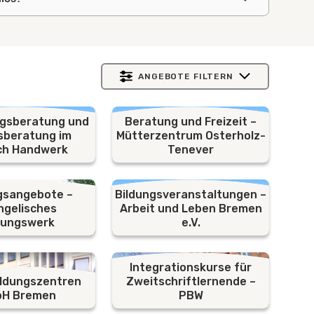
ANGEBOTE FILTERN
ngsberatung und
Beratung und Freizeit –
sberatung im
Mütterzentrum Osterholz-
ch Handwerk
Tenever
gsangebote –
Bildungsveranstaltungen –
ngelisches
Arbeit und Leben Bremen
dungswerk
e.V.
Integrationskurse für
ildungszentren
Zweitschriftlernende –
H Bremen
PBW