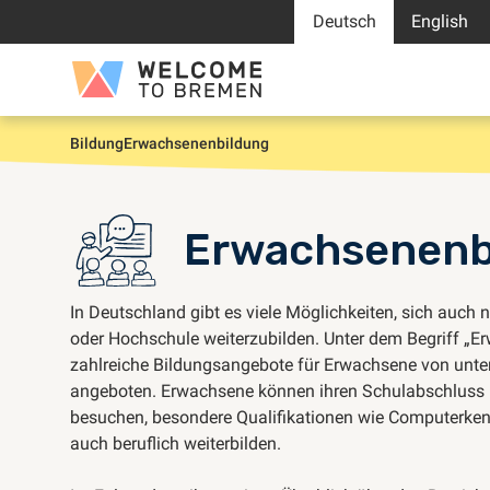
Zum
Deutsch
English
Inhalt
springen
Welcome
to
Bremen
Bildung
Erwachsenenbildung
Start
Erwachsenenb
In Deutschland gibt es viele Möglichkeiten, sich auc
oder Hochschule weiterzubilden. Unter dem Begriff „
zahlreiche Bildungsangebote für Erwachsene von unter
angeboten. Erwachsene können ihren Schulabschluss
besuchen, besondere Qualifikationen wie Computerken
auch beruflich weiterbilden.