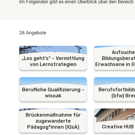
Im Folgenden gibt es einen Überblick über den Bereic
26 Angebote
Aufsuch
„Los geht’s“ – Vermittlung
Bildungsbera
von Lernstrategien
Erwachsene in G
Berufliche Qualifizierung –
Berufsfortbil
wisoak
(bfw) Br
Brückenmaßnahme für
zugewanderte
Creative HUB
Pädagog*innen (IQsA)