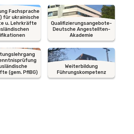
rung Fachsprache
) für ukrainische
e u. Lehrkräfte
Qualifizierungsangebote-
usländischen
Deutsche Angestellten-
ifikationen
Akademie
itungslehrgang
Kenntnisprüfung
usländische
Weiterbildung
fte (gem. PflBG)
Führungskompetenz