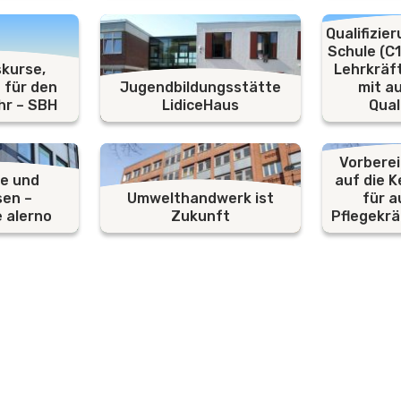
Qualifizie
Schule (C1
skurse,
Lehrkräft
 für den
Jugendbildungsstätte
mit a
hr – SBH
LidiceHaus
Qual
Vorbere
e und
auf die 
sen –
Umwelthandwerk ist
für a
 alerno
Zukunft
Pflegekrä