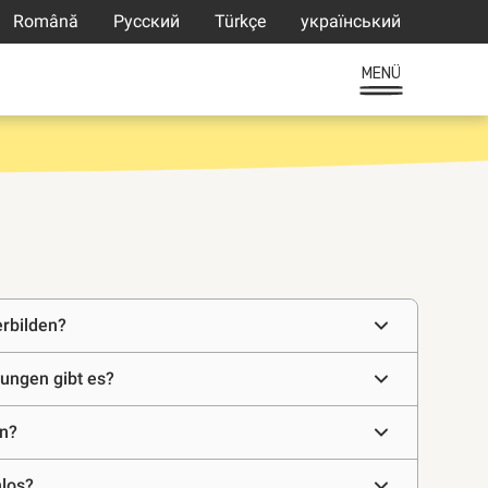
Română
Русский
Türkçe
український
MENÜ
erbilden?
ungen gibt es?
en?
nlos?