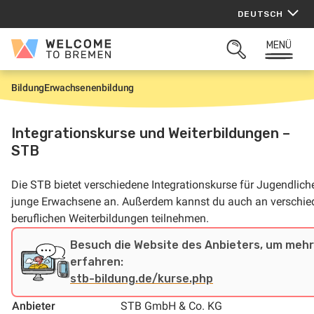
Zum
DEUTSCH
Inhalt
springen
MENÜ
Welcome
SUCHFELD
to
ÖFFNEN
Bremen
Bildung
Erwachsenenbildung
S
t
a
r
Integrationskurse und Weiterbildungen –
t
STB
Die STB bietet verschiedene Integrationskurse für Jugendlich
junge Erwachsene an. Außerdem kannst du auch an verschi
beruflichen Weiterbildungen teilnehmen.
Besuch die Website des Anbieters, um mehr
erfahren:
stb-bildung.de/kurse.php
Anbieter
STB GmbH & Co. KG