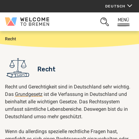
Zum
DEUTSCH
Inhalt
springen
MENÜ
Welcome
SUCHFELD
to
ÖFFNEN
Bremen
Recht
S
t
a
r
t
Recht
Recht und Gerechtigkeit sind in Deutschland sehr wichtig.
Das
Grundgesetz
ist die Verfassung in Deutschland und
beinhaltet alle wichtigen Gesetze. Das Rechtssystem
umfasst sämtliche Lebensbereiche. Deswegen bist du in
Deutschland umso mehr geschützt.
Wenn du allerdings spezielle rechtliche Fragen hast,
empfiehlt es sich einen Rechtsanwalt einzuschalten oder