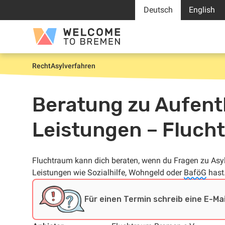
Zum
Deutsch
English
Inhalt
springen
Welcome
to
Bremen
Recht
Asylverfahren
Start
Beratung zu Aufenth
Leistungen – Fluch
Fluchtraum kann dich beraten, wenn du Fragen zu Asyl
Leistungen wie Sozialhilfe, Wohngeld oder
BaföG
hast
Für einen Termin schreib eine E-Mai