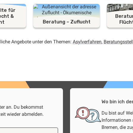
te für
echt &
Beratun
Beratung – Zuflucht
ht
Flüch
liche Angebote unter den Themen:
Asylverfahren
,
Beratungsstel
Wo bin ich de
tter an. Du bekommst
Du bist auf We
zeit wieder abmelden.
Informationen 
Bremen, die z