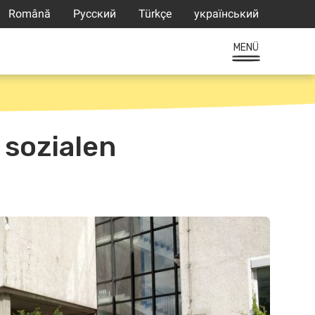
Română
Русский
Türkçe
український
MENÜ
 sozialen