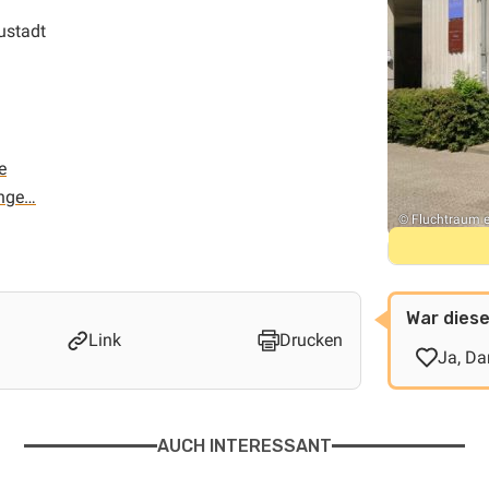
ustadt
e
ange…
© Fluchtraum e
War diese
Link
Drucken
Ja, Da
AUCH INTERESSANT