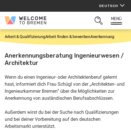
Zum
DEUTSCH
Inhalt
springen
MENÜ
Welcome
SUCHFELD
to
ÖFFNEN
Bremen
Arbeit & Qualifizierung
Arbeit finden & bewerben
Anerkennung
S
t
a
r
Anerkennungsberatung Ingenieurwesen /
t
Architektur
Wenn du einen Ingenieur- oder Architektenberuf gelernt
hast, informiert dich Frau Schügl von der „Architekten- und
Ingenieurkammer Bremen“ über die Möglichkeiten zur
Anerkennung von ausländischen Berufsabschlüssen.
Außerdem wirst du bei der Suche nach Qualifizierungen
und bei deiner Vorbereitung auf den deutschen
Arbeitsmarkt unterstützt.