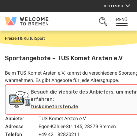
Zum
DEUTSCH
Inhalt
springen
MENÜ
Welcome
SUCHFELD
to
ÖFFNEN
Bremen
Freizeit & Kultur
Sport
S
t
a
r
Sportangebote – TUS Komet Arsten e.V
t
Beim TUS Komet Arsten e.V. kannst du verschiedene Sportan
wahrnehmen. Es gibt Angebote für jede Altersgruppe.
Besuch die Website des Anbieters, um mehr
erfahren:
tuskometarsten.de
Anbieter
TUS Komet Arsten e.V
Adresse
Egon-Kähler-Str. 145, 28279 Bremen
Telefon
+49 421 82820211