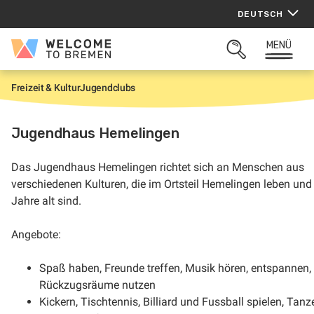
Zum
DEUTSCH
Inhalt
springen
MENÜ
Welcome
SUCHFELD
to
ÖFFNEN
Bremen
Freizeit & Kultur
Jugendclubs
S
t
a
r
Jugendhaus Hemelingen
t
Das Jugendhaus Hemelingen richtet sich an Menschen aus
verschiedenen Kulturen, die im Ortsteil Hemelingen leben und
Jahre alt sind.
Angebote:
Spaß haben, Freunde treffen, Musik hören, entspannen,
Rückzugsräume nutzen
Kickern, Tischtennis, Billiard und Fussball spielen, Tanz