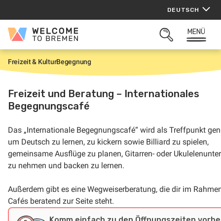
Zum
DEUTSCH
Inhalt
springen
MENÜ
Welcome
SUCHFELD
to
ÖFFNEN
Bremen
Freizeit & Kultur
Begegnung
S
t
a
r
Freizeit und Beratung – Internationales
t
Begegnungscafé
Das „Internationale Begegnungscafé“ wird als Treffpunkt gen
um Deutsch zu lernen, zu kickern sowie Billiard zu spielen,
gemeinsame Ausflüge zu planen, Gitarren- oder Ukulelenunter
zu nehmen und backen zu lernen.
Außerdem gibt es eine Wegweiserberatung, die dir im Rahme
Cafés beratend zur Seite steht.
Komm einfach zu den Öffnungszeiten vorbei