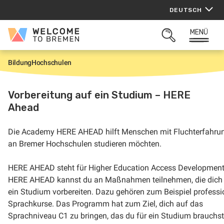
Zum
DEUTSCH
Inhalt
springen
MENÜ
Welcome
SUCHFELD
to
ÖFFNEN
Bremen
Bildung
Hochschulen
S
t
a
r
Vorbereitung auf ein Studium – HERE
t
Ahead
Die Academy HERE AHEAD hilft Menschen mit Fluchterfahrun
an Bremer Hochschulen studieren möchten.
HERE AHEAD steht für Higher Education Access Development
HERE AHEAD kannst du an Maßnahmen teilnehmen, die dich
ein Studium vorbereiten. Dazu gehören zum Beispiel professi
Sprachkurse. Das Programm hat zum Ziel, dich auf das
Sprachniveau C1 zu bringen, das du für ein Studium brauchst