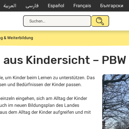
العربية
فارسی
Español
Français
Български
Suche
SUCHE
nach:
STARTEN
ng & Weiterbildung
 aus Kindersicht – PBW
e, um Kinder beim Lernen zu unterstützen. Das
ssen und Bedürfnissen der Kinder passen.
 einzeln eingehen, sich am Alltag der Kinder
 auch im neuen Bildungsplan des Landes
us dem Alltag der Kinder aufgreifen und mit