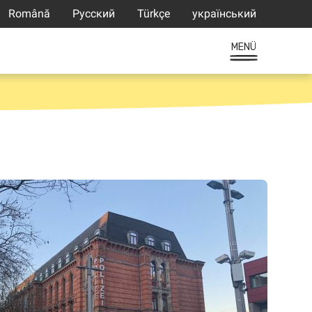
Română
Русский
Türkçe
український
MENÜ