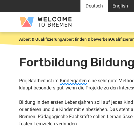
Zum
Deutsch
English
Inhalt
springen
Welcome
to
Bremen
Arbeit & Qualifizierung
Arbeit finden & bewerben
Qualifizieru
Start
Fortbildung Bildung
Projektarbeit ist im
Kindergarten
eine sehr gute Method
klappt besonders gut, wenn die Projekte zu den Intere
Bildung in den ersten Lebensjahren soll auf jedes Kind
orientieren und die Kinder mit einbeziehen. Das steht
Bremen. Pädagogische Fachkräfte sollen Lernanlässe a
festen Lernzielen verbinden.