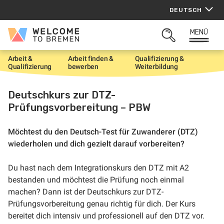
Zum
DEUTSCH
Inhalt
springen
MENÜ
Welcome
SUCHFELD
to
ÖFFNEN
Bremen
Arbeit &
Arbeit finden &
Qualifizierung &
S
Qualifizierung
bewerben
Weiterbildung
t
a
r
Deutschkurs zur DTZ-
t
Prüfungsvorbereitung – PBW
Möchtest du den Deutsch-Test für Zuwanderer (DTZ)
wiederholen und dich gezielt darauf vorbereiten?
Du hast nach dem Integrationskurs den DTZ mit A2
bestanden und möchtest die Prüfung noch einmal
machen? Dann ist der Deutschkurs zur DTZ-
Prüfungsvorbereitung genau richtig für dich. Der Kurs
bereitet dich intensiv und professionell auf den DTZ vor.