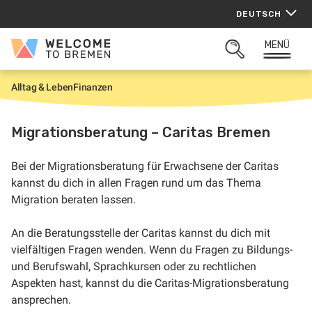
Zum
DEUTSCH
Inhalt
springen
MENÜ
Welcome
SUCHFELD
to
ÖFFNEN
Bremen
Alltag & Leben
Finanzen
S
t
a
r
Migrationsberatung – Caritas Bremen
t
Bei der
Migrationsberatung für Erwachsene
der
Caritas
kannst du dich in allen Fragen rund um das Thema
Migration beraten lassen.
An die Beratungsstelle der Caritas kannst du dich mit
vielfältigen Fragen wenden. Wenn du Fragen zu Bildungs-
und Berufswahl, Sprachkursen oder zu rechtlichen
Aspekten hast, kannst du die Caritas-Migrationsberatung
ansprechen.