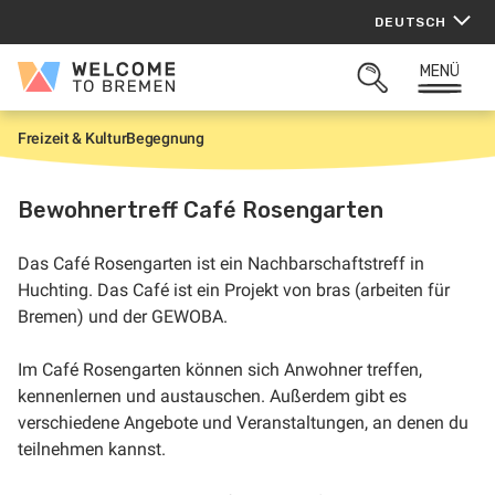
Zum
DEUTSCH
Inhalt
springen
MENÜ
Welcome
SUCHFELD
to
ÖFFNEN
Bremen
Freizeit & Kultur
Begegnung
S
t
a
r
Bewohnertreff Café Rosengarten
t
Das Café Rosengarten ist ein Nachbarschaftstreff in
Huchting. Das Café ist ein Projekt von bras (arbeiten für
Bremen) und der GEWOBA.
Im Café Rosengarten können sich Anwohner treffen,
kennenlernen und austauschen. Außerdem gibt es
verschiedene Angebote und Veranstaltungen, an denen du
teilnehmen kannst.