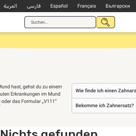
العربية
فارسی
Español
Français
Български
Suche
SUCHE
nach:
STARTEN
Häufige
und hast, gehst du zu einem
Wie finde ich einen Zahnar
kuten Erkrankungen im Mund
e
oder das Formular „V111“
Fragen
Bekomme ich Zahnersatz?
Nichts gefunden