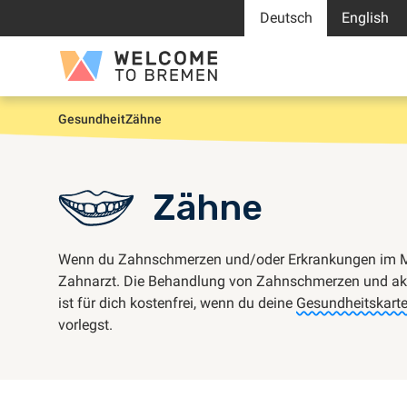
Zum
Deutsch
English
Inhalt
springen
Welcome
to
Bremen
Gesundheit
Zähne
Start
Zähne
Wenn du Zahnschmerzen und/oder Erkrankungen im M
Zahnarzt. Die Behandlung von Zahnschmerzen und a
ist für dich kostenfrei, wenn du deine
Gesundheitskart
vorlegst.