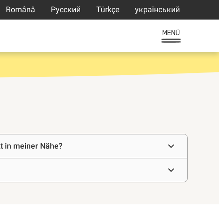
Română
Русский
Türkçe
український
MENÜ
zt in meiner Nähe?