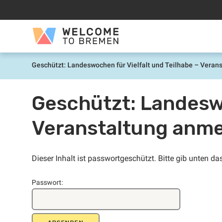
Zum
Inhalt
springen
Welcome
to
Bremen
Geschützt: Landeswochen für Vielfalt und Teilhabe – Veran
Start
Geschützt: Landeswo
Veranstaltung anm
Dieser Inhalt ist passwortgeschützt. Bitte gib unten d
Passwort: