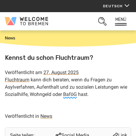
Zum
DEUTSCH
Inhalt
springen
MENÜ
Welcome
SUCHFELD
to
ÖFFNEN
Bremen
News
S
t
a
r
Kennst du schon Fluchtraum?
t
Veröffentlicht am
27. August 2025
Fluchtraum
kann dich beraten, wenn du Fragen zu
Asylverfahren, Aufenthalt und zu sozialen Leistungen wie
Sozialhilfe, Wohngeld oder
BaföG
hast.
Veröffentlicht in
News
Seite teilen:
Social Media
Link