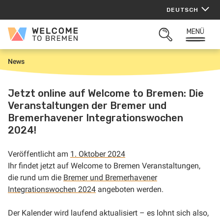
Zum
DEUTSCH
Inhalt
springen
MENÜ
Welcome
SUCHFELD
to
ÖFFNEN
Bremen
News
S
t
a
r
Jetzt online auf Welcome to Bremen: Die
t
Veranstaltungen der Bremer und
Bremerhavener Integrationswochen
2024!
Veröffentlicht am
1. Oktober 2024
Ihr findet jetzt auf Welcome to Bremen Veranstaltungen,
die rund um die
Bremer und Bremerhavener
Integrationswochen 2024
angeboten werden.
Der Kalender wird laufend aktualisiert – es lohnt sich also,