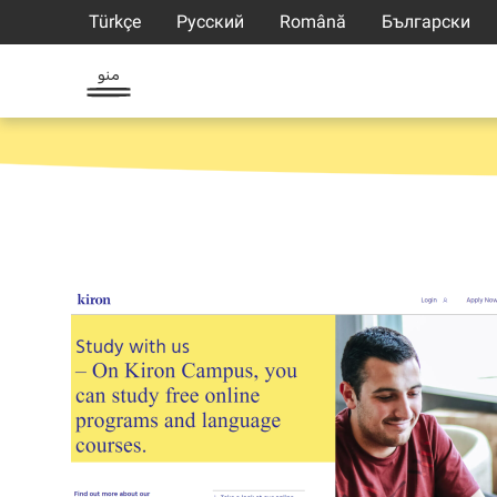
Türkçe
Русский
Română
Български
منو