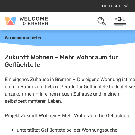
Zum
DEUTSCH
Inhalt
springen
MENÜ
Welcome
SUCHFELD
to
ÖFFNEN
Bremen
Wohnraum anbieten
S
t
a
r
Zukunft Wohnen – Mehr Wohnraum für
t
Geflüchtete
Ein eigenes Zuhause in Bremen – Die eigene Wohnung ist me
nur ein Raum zum Leben. Gerade für Geflüchtete bedeutet sie
anzukommen – in einem neuen Zuhause und in einem
selbstbestimmteren Leben.
Projekt Zukunft Wohnen – Mehr Wohnraum für Geflüchtete
unterstützt Geflüchtete bei der Wohnungssuche