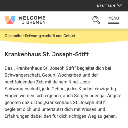
Zum
DEUTSCH
Inhalt
springen
MENÜ
Welcome
SUCHFELD
to
ÖFFNEN
Bremen
Gesundheit
Schwangerschaft und Geburt
S
t
a
r
Krankenhaus St. Joseph-Stift
t
Das „Krankenhaus St. Joseph Stift“ begleitet dich bei
Schwangerschaft, Geburt, Wochenbett und der
nachfolgenden Zeit mit deinem Kind. Jede
Schwangerschaft, jede Geburt, jedes Kind ist einzigartig.
Fragen werden sich ergeben, auch Sorgen oder gar Ängste
gehören dazu. Das „Krankenhaus St. Joseph Stift“
begleitet dich und unterstützt dich mit Wissen und
Erfahrungen dabei, den für dich richtigen Weg zu gehen.