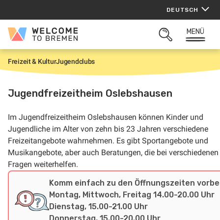
Zum
DEUTSCH
Inhalt
springen
MENÜ
Welcome
SUCHFELD
to
ÖFFNEN
Bremen
Freizeit & Kultur
Jugendclubs
S
t
a
r
Jugendfreizeitheim Oslebshausen
t
Im Jugendfreizeitheim Oslebshausen können Kinder und
Jugendliche im Alter von zehn bis 23 Jahren verschiedene
Freizeitangebote wahrnehmen. Es gibt Sportangebote und
Musikangebote, aber auch Beratungen, die bei verschiedenen
Fragen weiterhelfen.
Komm einfach zu den Öffnungszeiten vorbei
Montag, Mittwoch, Freitag 14.00-20.00 Uhr
Dienstag, 15.00-21.00 Uhr
Donnerstag, 15.00-20.00 Uhr