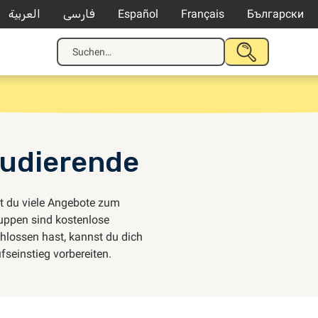
العربية
فارسی
Español
Français
Български
Suche
SUCHE
nach:
STARTEN
tudierende
t du viele Angebote zum
gruppen sind kostenlose
hlossen hast, kannst du dich
seinstieg vorbereiten.