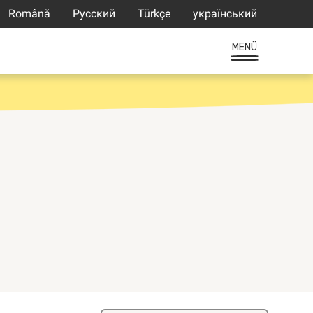
Română
Русский
Türkçe
український
MENÜ