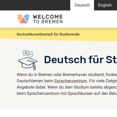
Zum
Deutsch
English
Inhalt
springen
Welcome
to
Bremen
Deutschkurse
Deutsch für Studierende
Start
Deutsch für S
Wenn du in Bremen oder Bremerhaven studierst, findes
Deutschlernen beim
Sprachenzentrum
. Für viele Ziel
Angebote dabei. Wenn du dein Studium bereits abgesc
beim Sprachenzentrum mit Sprachkursen auf den Beruf