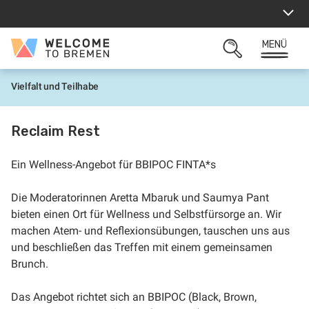
Zum
Inhalt
springen
MENÜ
Welcome
SUCHFELD
to
ÖFFNEN
Bremen
Vielfalt und Teilhabe
S
t
a
r
Reclaim Rest
t
Ein Wellness-Angebot für BBIPOC FINTA*s
Die Moderatorinnen Aretta Mbaruk und Saumya Pant
bieten einen Ort für Wellness und Selbstfürsorge an. Wir
machen Atem- und Reflexionsübungen, tauschen uns aus
und beschließen das Treffen mit einem gemeinsamen
Brunch.
Das Angebot richtet sich an BBIPOC (Black, Brown,