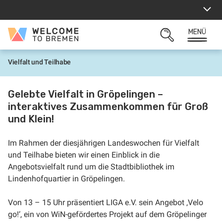
Zum
Inhalt
springen
MENÜ
Welcome
SUCHFELD
to
ÖFFNEN
Bremen
Vielfalt und Teilhabe
S
t
a
r
Gelebte Vielfalt in Gröpelingen –
t
interaktives Zusammenkommen für Groß
und Klein!
Im Rahmen der diesjährigen Landeswochen für Vielfalt
und Teilhabe bieten wir einen Einblick in die
Angebotsvielfalt rund um die Stadtbibliothek im
Lindenhofquartier in Gröpelingen.
Von 13 – 15 Uhr präsentiert LIGA e.V. sein Angebot ‚Velo
go!‘, ein von WiN-gefördertes Projekt auf dem Gröpelinger