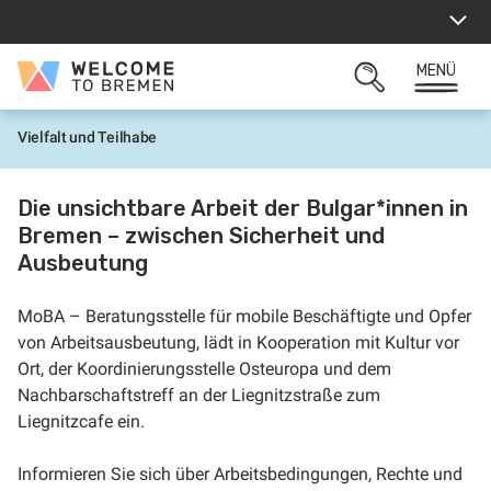
Zum
Inhalt
springen
MENÜ
Welcome
SUCHFELD
to
ÖFFNEN
Bremen
Vielfalt und Teilhabe
S
t
a
r
Die unsichtbare Arbeit der Bulgar*innen in
t
Bremen – zwischen Sicherheit und
Ausbeutung
MoBA – Beratungsstelle für mobile Beschäftigte und Opfer
von Arbeitsausbeutung, lädt in Kooperation mit Kultur vor
Ort, der Koordinierungsstelle Osteuropa und dem
Nachbarschaftstreff an der Liegnitzstraße zum
Liegnitzcafe ein.
Informieren Sie sich über Arbeitsbedingungen, Rechte und