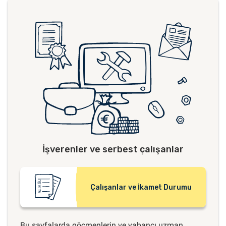
İşverenler ve serbest çalışanlar
Çalışanlar ve İkamet Durumu
Bu sayfalarda göçmenlerin ve yabancı uzman