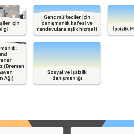
Genç mülteciler için
şiler için
danışmanlık kafesi ve
İşsizlik
ilgi
randevulara eşlik hizmeti
manlık:
und
vener
tz (Bremen
haven
Sosyal ve işsizlik
n Ağı)
danışmanlığı