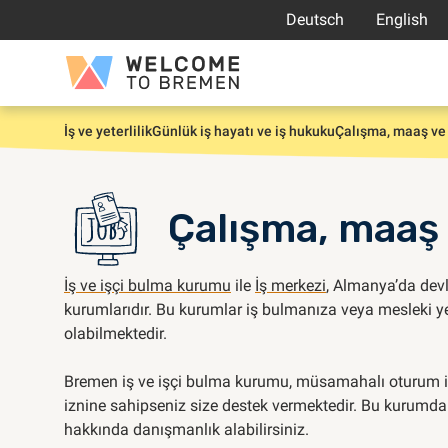
İçeriğe
Deutsch
English
atla
Welcome
to
Bremen
İş ve yeterlilik
Günlük iş hayatı ve iş hukuku
Çalışma, maaş ve 
Giriş
Çalışma, maaş 
İş ve işçi bulma kurumu
ile
İş merkezi
, Almanya’da devl
kurumlarıdır. Bu kurumlar iş bulmanıza veya mesleki ye
olabilmektedir.
Bremen iş ve işçi bulma kurumu, müsamahalı oturum i
iznine sahipseniz size destek vermektedir. Bu kurumda
hakkında danışmanlık alabilirsiniz.