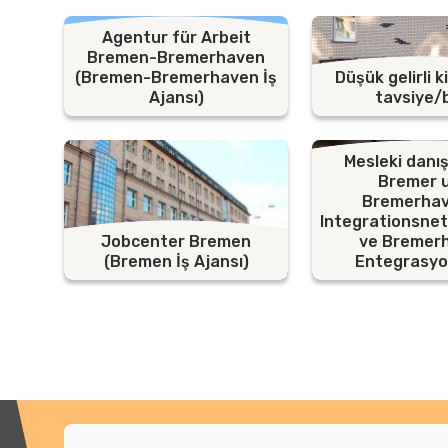
Agentur für Arbeit
Bremen-Bremerhaven
(Bremen-Bremerhaven İş
Düşük gelirli ki
Ajansı)
tavsiye/b
Mesleki danış
Bremer 
Bremerha
Integrationsne
Jobcenter Bremen
ve Bremer
(Bremen İş Ajansı)
Entegrasyo