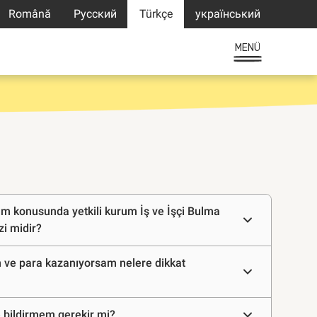
Română
Русский
Türkçe
український
MENÜ
 konusunda yetkili kurum İş ve İşçi Bulma
i midir?
 ve para kazanıyorsam nelere dikkat
e bildirmem gerekir mi?