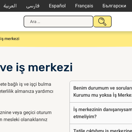
العربية
فارسی
Español
Français
Български
Arama:
ARAMAYI
GÖNDER
iş merkezi
ve iş merkezi
Sıkça
ete bağlı iş ve işçi bulma
Benim durumum ve sorularım
terlilik almanıza yardımcı
Kurumu mu yoksa İş Merkez
sorulan
İş merkezinin danışanıysam
znine veya geçici oturum
sorular
etmeliyim?
n mesleki olanaklarınız
Tatile çıktığımı iş merkezin