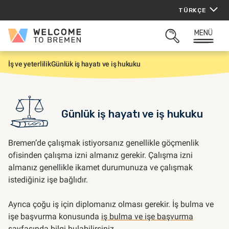
İçeriğe
TÜRKÇE
atla
MENÜ
Welcome
ARAMAYI
to
AÇ
Bremen
İş ve yeterlilik
Günlük iş hayatı ve iş hukuku
G
i
r
i
ş
Günlük iş hayatı ve iş hukuku
Bremen’de çalışmak istiyorsanız genellikle göçmenlik
ofisinden çalışma izni almanız gerekir. Çalışma izni
almanız genellikle ikamet durumunuza ve çalışmak
istediğiniz işe bağlıdır.
Ayrıca çoğu iş için diplomanız olması gerekir. İş bulma ve
işe başvurma konusunda
iş bulma ve işe başvurma
sayfasında bilgi bulabilirsiniz.