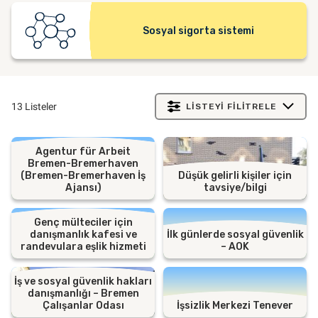
Sosyal sigorta sistemi
13 Listeler
LISTEYI FILITRELE
Agentur für Arbeit
Bremen-Bremerhaven
(Bremen-Bremerhaven İş
Düşük gelirli kişiler için
Ajansı)
tavsiye/bilgi
Genç mülteciler için
danışmanlık kafesi ve
İlk günlerde sosyal güvenlik
randevulara eşlik hizmeti
– AOK
İş ve sosyal güvenlik hakları
danışmanlığı – Bremen
Çalışanlar Odası
İşsizlik Merkezi Tenever