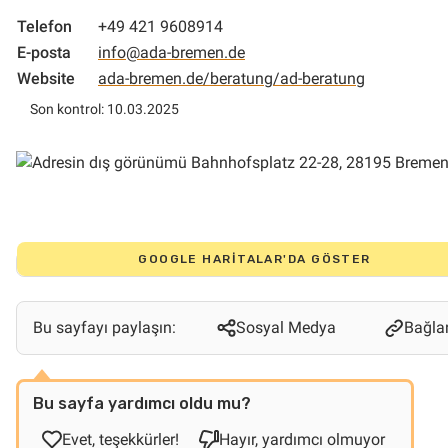
Telefon
+49 421 9608914
E-posta
info@ada-bremen.de
Website
ada-bremen.de/beratung/ad-beratung
Son kontrol: 10.03.2025
GOOGLE HARITALAR'DA GÖSTER
Bu sayfayı paylaşın:
Sosyal Medya
Bağlan
Bu sayfa yardımcı oldu mu?
Evet, teşekkürler!
Hayır, yardımcı olmuyor