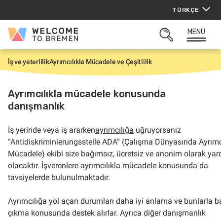
İçeriğe
TÜRKÇE
atla
MENÜ
Welcome
ARAMAYI
to
AÇ
Bremen
İş ve yeterlilik
Ayrımcılıkla Mücadele ve Çeşitlilik
G
i
r
i
Ayrımcılıkla mücadele konusunda
ş
danışmanlık
İş yerinde veya iş ararken
ayrımcılığa
uğruyorsanız
“Antidiskriminierungsstelle ADA” (Çalışma Dünyasında Ayrımc
Mücadele) ekibi size bağımsız, ücretsiz ve anonim olarak yar
olacaktır. İşverenlere ayrımcılıkla mücadele konusunda da
tavsiyelerde bulunulmaktadır.
Ayrımcılığa yol açan durumları daha iyi anlama ve bunlarla 
çıkma konusunda destek alırlar. Ayrıca diğer danışmanlık