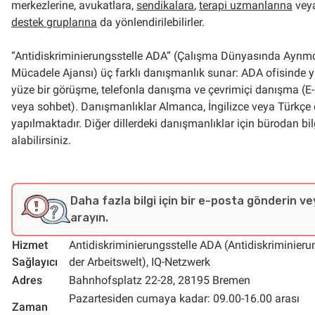
merkezlerine, avukatlara,
sendikalara
,
terapi uzmanlarına
vey
destek gruplarına
da yönlendirilebilirler.
“Antidiskriminierungsstelle ADA” (Çalışma Dünyasında Ayrımc
Mücadele Ajansı) üç farklı danışmanlık sunar: ADA ofisinde 
yüze bir görüşme, telefonla danışma ve çevrimiçi danışma (E
veya sohbet). Danışmanlıklar Almanca, İngilizce veya Türkçe 
yapılmaktadır. Diğer dillerdeki danışmanlıklar için bürodan bil
alabilirsiniz.
Daha fazla bilgi için bir e-posta gönderin v
arayın.
Hizmet
Antidiskriminierungsstelle ADA (Antidiskriminieru
Sağlayıcı
der Arbeitswelt), IQ-Netzwerk
Adres
Bahnhofsplatz 22-28, 28195 Bremen
Pazartesiden cumaya kadar: 09.00-16.00 arası
Zaman