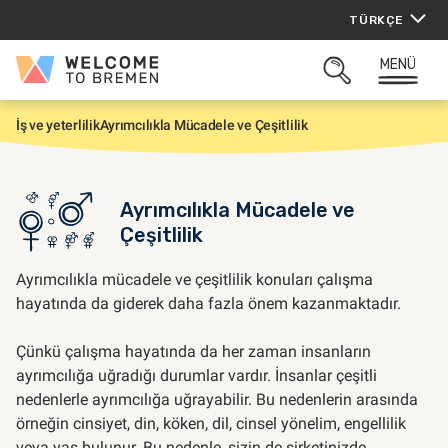
İçeriğe
TÜRKÇE
atla
MENÜ
Welcome
ARAMAYI
to
AÇ
Bremen
İş ve yeterlilik
Ayrımcılıkla Mücadele ve Çeşitlilik
G
i
r
i
ş
Ayrımcılıkla Mücadele ve
Çeşitlilik
Ayrımcılıkla mücadele ve çeşitlilik konuları çalışma
hayatında da giderek daha fazla önem kazanmaktadır.
Çünkü çalışma hayatında da her zaman insanların
ayrımcılığa uğradığı durumlar vardır. İnsanlar çeşitli
nedenlerle ayrımcılığa uğrayabilir. Bu nedenlerin arasında
örneğin cinsiyet, din, köken, dil, cinsel yönelim, engellilik
veya yaş bulunur. Bu nedenle, sizin de şirketinizde