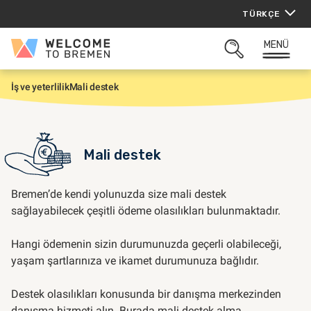
İçeriğe
TÜRKÇE
atla
MENÜ
Welcome
ARAMAYI
to
AÇ
Bremen
İş ve yeterlilik
Mali destek
G
i
r
i
ş
Mali destek
Bremen’de kendi yolunuzda size mali destek
sağlayabilecek çeşitli ödeme olasılıkları bulunmaktadır.
Hangi ödemenin sizin durumunuzda geçerli olabileceği,
yaşam şartlarınıza ve ikamet durumunuza bağlıdır.
Destek olasılıkları konusunda bir danışma merkezinden
danışma hizmeti alın. Burada mali destek alma