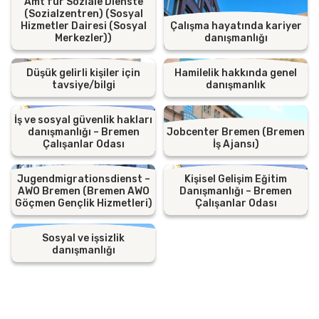
Amt für Soziale Dienste
(Sozialzentren) (Sosyal
Hizmetler Dairesi (Sosyal
Çalışma hayatında kariyer
Merkezler))
danışmanlığı
Düşük gelirli kişiler için
Hamilelik hakkında genel
tavsiye/bilgi
danışmanlık
İş ve sosyal güvenlik hakları
danışmanlığı – Bremen
Jobcenter Bremen (Bremen
Çalışanlar Odası
İş Ajansı)
Jugendmigrationsdienst –
Kişisel Gelişim Eğitim
AWO Bremen (Bremen AWO
Danışmanlığı – Bremen
Göçmen Gençlik Hizmetleri)
Çalışanlar Odası
Sosyal ve işsizlik
danışmanlığı