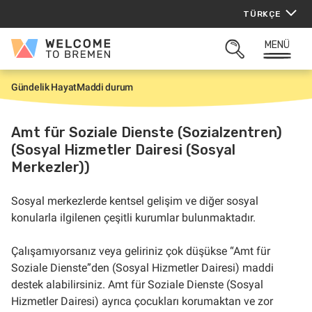
İçeriğe
TÜRKÇE
atla
MENÜ
Welcome
ARAMAYI
to
AÇ
Bremen
Gündelik Hayat
Maddi durum
G
i
r
i
Amt für Soziale Dienste (Sozialzentren)
ş
(Sosyal Hizmetler Dairesi (Sosyal
Merkezler))
Sosyal merkezlerde
kentsel gelişim ve diğer sosyal
konularla ilgilenen çeşitli kurumlar bulunmaktadır.
Çalışamıyorsanız veya geliriniz çok düşükse “Amt für
Soziale Dienste”den (Sosyal Hizmetler Dairesi) maddi
destek alabilirsiniz. Amt für Soziale Dienste (Sosyal
Hizmetler Dairesi) ayrıca çocukları korumaktan ve zor