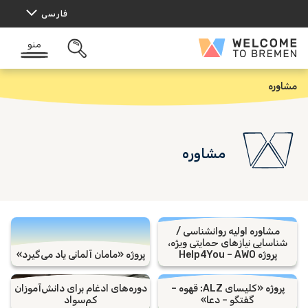
رش
فارسی
ه
حتوا
منو
Welcome
باز
to
کردن
Bremen
جستجو
مشاوره
خ
ا
ن
ه
مشاوره
مشاوره اولیه روانشناسی /
شناسایی نیازهای حمایتی ویژه،
پروژه Help4You – AWO
پروژه «مامان آلمانی یاد می‌گیرد»
پروژه «کلیسای ALZ: قهوه –
دوره‌های ادغام برای دانش‌آموزان
گفتگو – دعا»
کم‌سواد