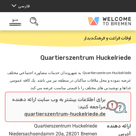
رش
فارسی
ه
حتوا
منو
Welcome
باز
to
کردن
Bremen
جستجو
اوقات فراغت و فرهنگ
دیدار
خ
ا
ن
ه
Quartierszentrum Huckelriede
Quartierszentrum Huckelriede
به شهروندان خدمات مشاوره اجتماعي مختلف
عرضه نموده و محل ملاقات ساكنان در منطقه نیز مي باشد
.
يك كافه عمومي
غذاها و نوشيدني های مختلف را با قیمتی مناسب عرضه مي كند
.
برای اطلاعات بیشتر به وب سایت ارائه دهنده
مراجعه کنید:
quartierszentrum-huckelriede.de
ارائه دهنده
Quartierszentrum Huckelriede
آدرس
Niedersachsendamm 20a, 28201 Bremen