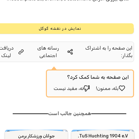
نمایش در نقشه گوگل
صفحه را به اشتراک
رسانه های
دریافت
ر:
اجتماعی
لینک
ن صفحه به شما کمک کرد؟
بله، ممنون!
نه، مفید نیست
همچنین جالب است
TuS Huchting 1904 e.
جوانان ورزشکار برمن