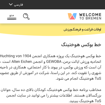
فارسی
منو
Wel
باز
کردن
Br
جستجو
 فراغت و فرهنگ
ورزش
بوکس هوختینگ
خط بوکس هوختینگ یک پروژه همکاری انجمن TuS Huchting von 1904،
اتحادیه ورزش ایالت برمن، GEWOBA و انجمن Alten Eichen است. هدف
ت که ورزش بوکس، در پیوند با کار اجتماعی، همکاری در ناحیه
 را تقویت کند. در این راستا، شرکت در آموزش از طریق عضویت در
ب برنامه خط بوکس هوختینگ، کودکان بالای ده سال، جوانان و
الان هستند. اطلاعات بیشتر را می توانید در سایت انجمن