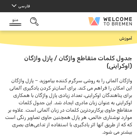
رش
فارسی
ه
حتوا
منو
Welcome
باز
to
کردن
Bremen
جستجو
آموزش
خ
ا
ن
ه
جدول کلمات متقاطع واژگان / پازل واژگان
(اوکراینی)
واژگان آلمانی را به روشی سرگرم کننده بیاموزید – پازل واژگان
این امکان را فراهم می کند. برای آسان‌تر کردن یادگیری آلمانی
برای پناهندگان اوکراینی، تعداد زیادی پازل واژگان با همکاری
اوکراینی به عنوان زبان مادری ایجاد شد. این جدول کلمات
متقاطع حاوی پرکاربردترین کلمات در زبان آلمانی است. علاوه بر
موارد نوشتاری خالص، هر پازل همچنین حاوی تصاویر رنگی است
که که از طریق آنها اثر یادگیری با استفاده از تداعی‌های بصری
بیشتر می شود.