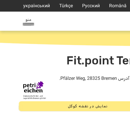
український
Türkçe
Русский
Română
منو
نمایش در نقشه گوگل