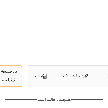
این صفحه ب
عی
دریافت لینک
چاپ
بله، مم
همچنین جالب است