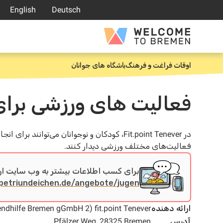
رش
English
Deutsch
ه
حتوا
Welcome
to
Bremen
اوقات فراغت و فرهنگ
باشگاه های جوانان
خانه
فعالیت های ورزشی برای کودکان و 
در Fit.point Tenever، کودکان و نوجوانان می‌توا
فعالیت‌های مختلف ورزشی دیدار کنند.
برای کسب اطلاعات بیشتر به وب سایت ارا
petriundeichen.de/angebote/jugen…
ارائه دهنده
endhilfe Bremen gGmbH 2) fit.point Tenever
آدرس
Pfälzer Weg, 28325 Bremen