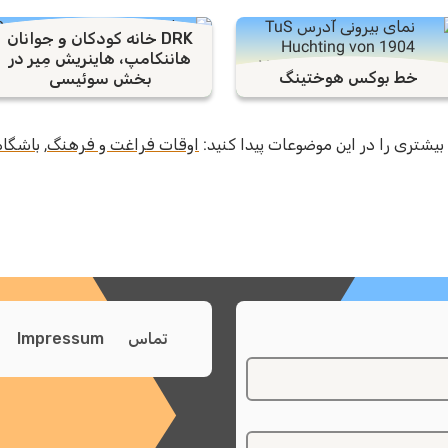
DRK خانه کودکان و جوانان
هاننکامپ، هاینریش مِیِر در
خط بوکس هوختینگ
بخش سوئیسی
شتری را در این موضوعات پیدا کنید:
اوقات فراغت و فرهنگ
,
باشگاه
تماس
Impressum