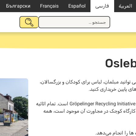
العربية
فارسی
Español
Français
Български
جستجو
جستجو
برای:
کردن
Oslebshau به مساحت 700 متر مربع می توانید مبلمان، لباس برای کودکان و بزرگسالان،
ای پایین خریداری کنید.
سالن مبلمان Oslebshausen مرکز و بزرگترین فروشگاه Gröpelinger Recycling Initiative e.V است. تمام اثاثیه
یک کارگاه کوچک در مجاورت آن موجود است، همه
© Andreas Kaireit