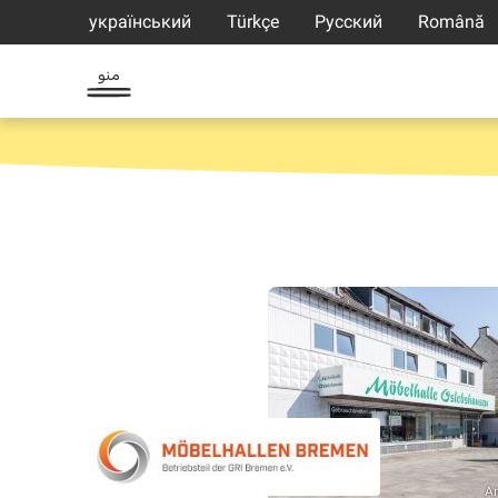
український
Türkçe
Русский
Română
منو