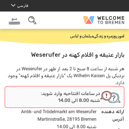
رش
فارسی
ه
حتوا
منو
Welcome
باز
to
کردن
Bremen
جستجو
امور روزمره و زندگی
مبلمان و لباس
خ
ا
ن
ه
بازار عتیقه و اقلام کهنه در Weserufer
هر شنبه از ساعت 8 صبح تا 2 بعد از ظهر در Weserufer در
نزدیکی پل Wilhelm Kaisen یک “بازار عتیقه و اقلام کهنه” وجود
دارد.
در ساعات افتتاحیه وارد شوید:
شنبه 8.00 الی 14.00
ارائه دهنده
Antik- und Trödelmarkt am Weserufer
آدرس
Martinistraße, 28195 Bremen
شنبه 8.00 الی 14.00