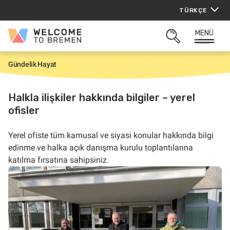
İçeriğe
TÜRKÇE
atla
MENÜ
Welcome
ARAMAYI
to
AÇ
Bremen
Gündelik Hayat
G
i
r
i
Halkla ilişkiler hakkında bilgiler – yerel
ş
ofisler
Yerel ofiste
tüm kamusal ve siyasi konular hakkında bilgi
edinme ve halka açık danışma kurulu toplantılarına
katılma fırsatına sahipsiniz.