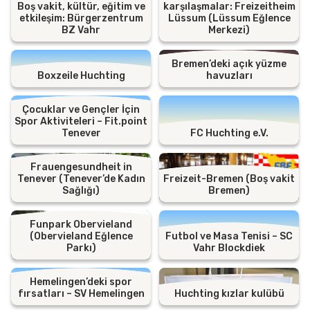
Boş vakit, kültür, eğitim ve
karşılaşmalar: Freizeitheim
etkileşim: Bürgerzentrum
Lüssum (Lüssum Eğlence
BZ Vahr
Merkezi)
Bremen’deki açık yüzme
Boxzeile Huchting
havuzları
Çocuklar ve Gençler İçin
Spor Aktiviteleri – Fit.point
Tenever
FC Huchting e.V.
Frauengesundheit in
Tenever (Tenever’de Kadın
Freizeit-Bremen (Boş vakit
Sağlığı)
Bremen)
Funpark Obervieland
(Obervieland Eğlence
Futbol ve Masa Tenisi – SC
Parkı)
Vahr Blockdiek
Hemelingen’deki spor
fırsatları – SV Hemelingen
Huchting kızlar kulübü