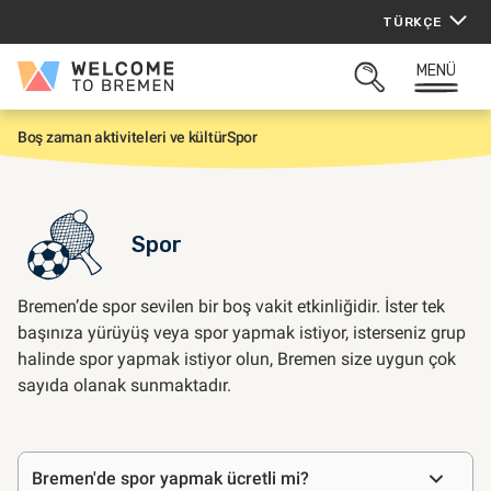
İçeriğe
TÜRKÇE
atla
MENÜ
Welcome
ARAMAYI
to
AÇ
Bremen
Boş zaman aktiviteleri ve kültür
Spor
G
i
r
i
ş
Spor
Bremen’de spor sevilen bir boş vakit etkinliğidir. İster tek
başınıza yürüyüş veya spor yapmak istiyor, isterseniz grup
halinde spor yapmak istiyor olun, Bremen size uygun çok
sayıda olanak sunmaktadır.
Sıkça
Bremen'de spor yapmak ücretli mi?