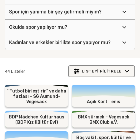
sorulan
sorular
Spor için yanıma bir şey getirmeli miyim?
Okulda spor yapılıyor mu?
Kadınlar ve erkekler birlikte spor yapıyor mu?
44 Listeler
LISTEYI FILITRELE
‘’Futbol birleştirir” ve daha
fazlası – SG Aumund-
Vegesack
Açık Kort Tenis
BDP Mädchen Kulturhaus
BMX sürmek – Vegesack
(BDP Kız Kültür Evi)
BMX Club e.V.
Boş vakit, spor, kültür ve