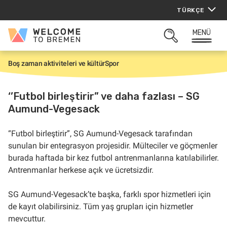
İçeriğe
TÜRKÇE
atla
MENÜ
Welcome
ARAMAYI
to
AÇ
Bremen
Boş zaman aktiviteleri ve kültür
Spor
G
i
r
i
‘’Futbol birleştirir” ve daha fazlası – SG
ş
Aumund-Vegesack
“Futbol birleştirir”, SG Aumund-Vegesack tarafından
sunulan bir entegrasyon projesidir. Mülteciler ve göçmenler
burada haftada bir kez futbol antrenmanlarına katılabilirler.
Antrenmanlar herkese açık ve ücretsizdir.
SG Aumund-Vegesack’te başka, farklı spor hizmetleri için
de kayıt olabilirsiniz. Tüm yaş grupları için hizmetler
mevcuttur.