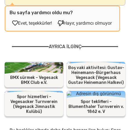
Bu sayfa yardımcı oldu mu?
Evet, teşekkürler!
Hayır, yardımcı olmuyor
AYRICA ILGINÇ
Boş vaki aktivitesi: Gustav-
Heinemann-Bürgerhaus
BMX sürmek – Vegesack
Vegesack (Vegesack
BMX Club e.V.
Gustav Heinemann Halkevi)
Spor hizmetleri –
Vegesacker Turnverein
Spor teklifleri –
(Vegesack Jimnastik
Blumenthaler Turnverein v.
Kulübü)
1862 e. V