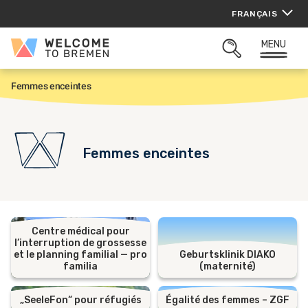
Aller
FRANÇAIS
au
contenu
MENU
Welcome
OUVRIR
to
LA
Bremen
ZONE
Femmes enceintes
A
DE
c
RECHERCHE
c
u
e
i
Femmes enceintes
l
Centre médical pour
l’interruption de grossesse
et le planning familial — pro
Geburtsklinik DIAKO
familia
(maternité)
„SeeleFon“ pour réfugiés
Égalité des femmes – ZGF