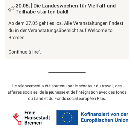
20.05.
| Die Landeswochen für Vielfalt und
Teilhabe starten bald!
Ab dem 27.05 geht es los. Alle Veranstaltungen findest
du in der Veranstatungsübersicht auf Welcome to
Bremen.
"Die
Continue à lire
"..
Landeswochen
für
Vielfalt
und
Le relancement a été soutenu par le sénateur du travail, des
Teilhabe
affaires sociales, de la jeunesse et de l'intégration avec des fonds
starten
du Land et du Fonds social européen Plus.
bald!