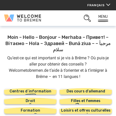
Aller
FRANÇAIS
au
contenu
Welcome
MENU
OUVRIR
to
LA
Bremen
ZONE
DE
Moin
–
Hello
–
Bonjour
–
Merhaba
–
Привет!
–
RECHERCHE
Вітаємо
–
Hola
–
Здравей
–
Bună ziua
–
–
مرحباً
سلام
Qu’est-ce qui est important si je vis à Brême ? Où puis-je
aller pour obtenir des conseils ?
Welcometobremen.de t’aide à t’orienter et à t’intégrer à
Brême – en 11 langues !
Centres d´information
Des cours d'allemand
Droit
Filles et femmes
Formation
Loisirs et offres culturelles