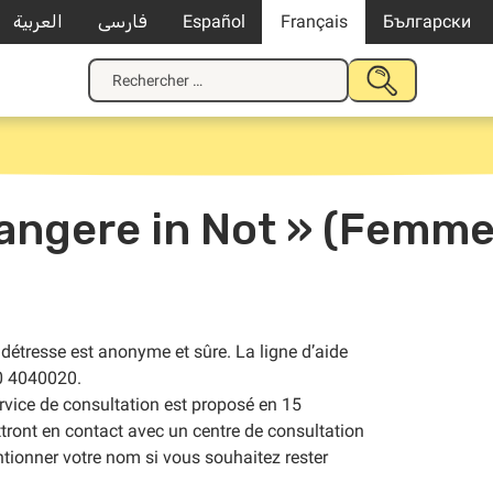
العربية
فارسی
Español
Français
Български
Recherche
SOUMETTRE
pour
LA
:
RECHERCHE
wangere in Not » (Femme
détresse est anonyme et sûre. La ligne d’aide
00 4040020.
ervice de consultation est proposé en 15
ttront en contact avec un centre de consultation
tionner votre nom si vous souhaitez rester