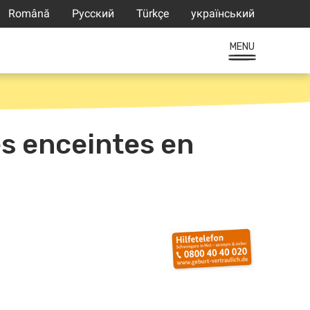
Română
Русский
Türkçe
український
MENU
s enceintes en