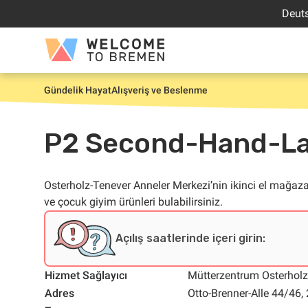
İçeriğe
Deut
atla
Welcome
to
Bremen
Gündelik Hayat
Alışveriş ve Beslenme
Giriş
P2 Second-Hand-Lad
Osterholz-Tenever Anneler Merkezi’nin ikinci el mağaz
ve çocuk giyim ürünleri bulabilirsiniz.
Açılış saatlerinde içeri girin:
Hizmet Sağlayıcı
Mütterzentrum Osterholz
Adres
Otto-Brenner-Alle 44/46