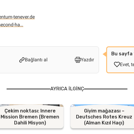
ntum-tenever.de
/second-ha…
Bu sayfa 
Bağlantı al
Yazdır
Evet, t
AYRICA ILGINÇ
Çekim noktası: Innere
Giyim mağazası –
Mission Bremen (Bremen
Deutsches Rotes Kreuz
Dahili Misyon)
(Alman Kızıl Haçı)