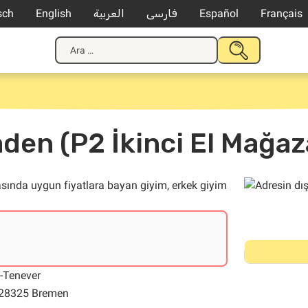
sch
English
العربية
فارسی
Español
Français
Arama:
ARAMAYI
GÖNDER
en (P2 İkinci El Mağaz
asında uygun fiyatlara bayan giyim, erkek giyim
-Tenever
, 28325 Bremen