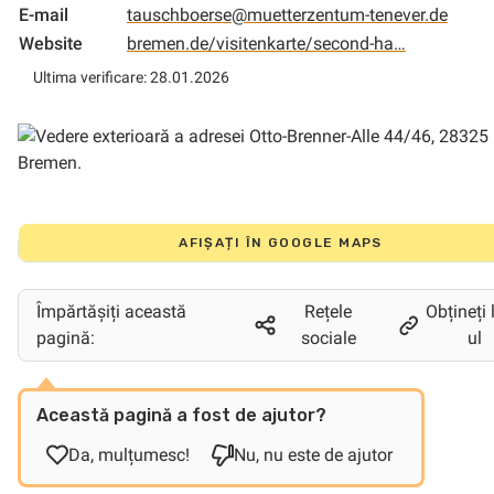
E-mail
tauschboerse@muetterzentum-tenever.de
Website
bremen.de/visitenkarte/second-ha…
Ultima verificare: 28.01.2026
AFIȘAȚI ÎN GOOGLE MAPS
Împărtășiți această
Rețele
Obțineți 
pagină:
sociale
ul
Această pagină a fost de ajutor?
Da, mulțumesc!
Nu, nu este de ajutor