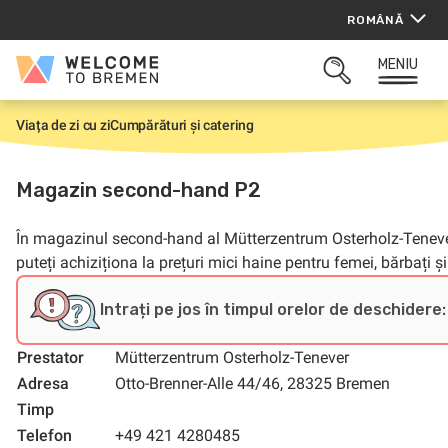
Sari
ROMÂNĂ
la
conținut
MENIU
Welcome
CĂUTARE
to
DESCHISĂ
Bremen
Viața de zi cu zi
Cumpărături și catering
P
r
i
m
Magazin second-hand P2
a
p
a
În magazinul second-hand al Mütterzentrum Osterholz-Tenev
g
i
puteți achiziționa la prețuri mici haine pentru femei, bărbați și
n
ă
Intrați pe jos în timpul orelor de deschidere:
Prestator
Mütterzentrum Osterholz-Tenever
Adresa
Otto-Brenner-Alle 44/46, 28325 Bremen
Timp
Telefon
+49 421 4280485