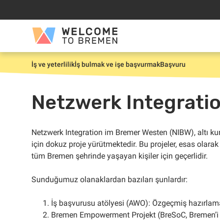
İçeriğe
atla
Welcome
to
Bremen
İş ve yeterlilik
İş bulmak ve işe başvurmak
Başvuru
Giriş
Netzwerk Integrati
Netzwerk Integration im Bremer Westen (NIBW), altı kurul
için dokuz proje yürütmektedir. Bu projeler, esas olarak
tüm Bremen şehrinde yaşayan kişiler için geçerlidir.
Sunduğumuz olanaklardan bazıları şunlardır:
İş başvurusu atölyesi (AWO): Özgeçmiş hazırla
Bremen Empowerment Projekt (BreSoC, Bremen’i G