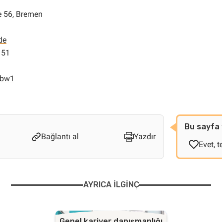
e 56, Bremen
de
 51
ibw1
Bu sayfa 
Bağlantı al
Yazdır
Evet, t
AYRICA ILGINÇ
Genel kariyer danışmanlığı