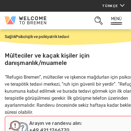
İçeriğe
TÜRKÇE
atla
MENÜ
Welcome
ARAMAYI
to
AÇ
Bremen
Sağlık
Psikolojik ve psikiyatrik tedavi
G
i
r
i
Mülteciler ve kaçak kişiler için
ş
danışmanlık/muamele
“
Refugio Bremen”, mülteciler ve işkence mağdurları için psik
ve terapötik tedavi merkezi, “ruh için güvenli bir yerdir”. “Refu
kurumuna kabul edilmek ve burada tedavi görmek için ilk olar
terapistle görüşülmesi gerekir. İlk görüşme telefon üzerinden
ayarlanmalıdır. Randevu öncesinde sekiz haftaya kadar bekl
süresi olabilir.
Arayın ve randevu alın:
+49 421 1766770