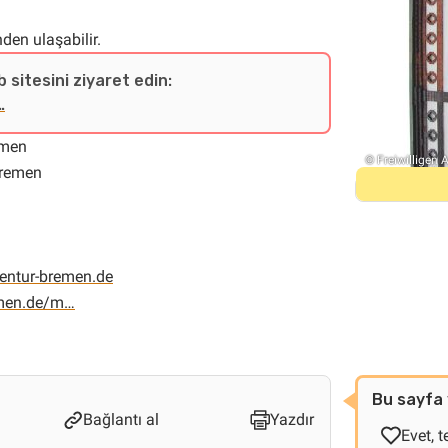
nden ulaşabilir.
b sitesini ziyaret edin:
…
emen
© Freiwilligen
remen
gentur-bremen.de
remen.de/m…
Bu sayfa 
Bağlantı al
Yazdır
Evet, t