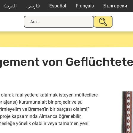
العربية
فارسی
Español
Français
Български
Arama:
ARAMAYI
GÖNDER
ement von Geflüchtete
larak faaliyetlere katılmak isteyen mültecilere
 ajansı) kurumuna ait bir projedir ve şu
yimleyelim ve Bremen’in bir parçası olalım!”
 proje kapsamında Almanca öğrenebilir,
ş mesleğe yönelik olabilir veya tamamen yeni