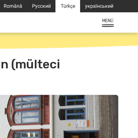
Română
Русский
Türkçe
український
MENÜ
n (mülteci